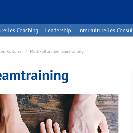
urelles Coaching
Leadership
Interkulturelles Consul
ren Kulturen
Multikulturelles Teamtraining
Teamtraining